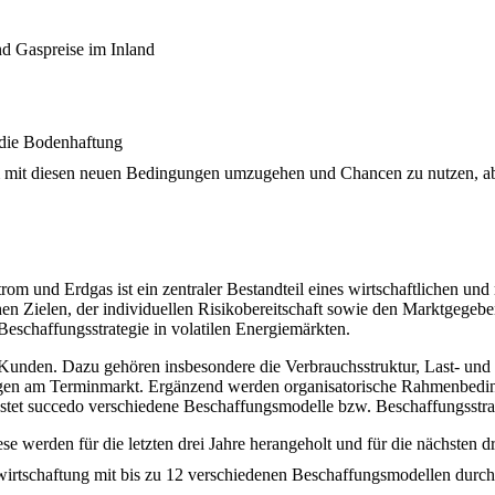
nd Gaspreise im Inland
 die Bodenhaftung
 mit diesen neuen Bedingungen umzugehen und Chancen zu nutzen, ab
rom und Erdgas ist ein zentraler Bestandteil eines wirtschaftlichen und
n Zielen, der individuellen Risikobereitschaft sowie den Marktgegeben
 Beschaffungsstrategie in volatilen Energiemärkten.
 Kunden. Dazu gehören insbesondere die Verbrauchsstruktur, Last- und
ungen am Terminmarkt. Ergänzend werden organisatorische Rahmenbed
stet succedo verschiedene Beschaffungsmodelle bzw. Beschaffungsstrat
se werden für die letzten drei Jahre herangeholt und für die nächsten dr
wirtschaftung mit bis zu 12 verschiedenen Beschaffungsmodellen durch