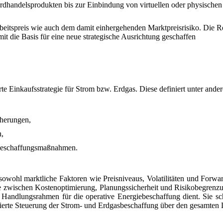
rdhandelsprodukten bis zur Einbindung von virtuellen oder physischen
rbeitspreis wie auch dem damit einhergehenden Marktpreisrisiko.
Die R
t die Basis für eine neue strategische Ausrichtung geschaffen
e Einkaufsstrategie für Strom bzw. Erdgas. Diese definiert unter ande
cherungen,
,
 Beschaffungsmaßnahmen.
 sowohl marktliche Faktoren wie Preisniveaus, Volatilitäten und Forwar
zwischen Kostenoptimierung, Planungssicherheit und Risikobegrenzun
er Handlungsrahmen für die operative Energiebeschaffung dient. Sie s
urierte Steuerung der Strom- und Erdgasbeschaffung über den gesamten 